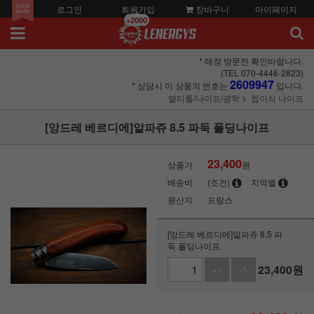
로그인
회원가입
장바구니
마이페이지
+2000
* 매장 방문전 확인바랍니다.
(TEL 070-4446-2823)
2609947
* 상담시 이 상품의 번호는
입니다.
멀티툴/나이프/광학
접이식 나이프
[앙드레 베르디에]알파쥬 8.5 파둑 폴딩나이프
23,400
상품가
원
배송비
(조건)
지역별
원산지
프랑스
[앙드레 베르디에]알파쥬 8.5 파
둑 폴딩나이프
23,400
원
+1
-1