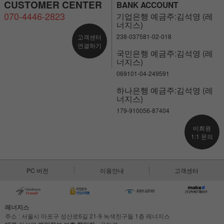
CUSTOMER CENTER
BANK ACCOUNT
070-4446-2823
기업은행 예금주:김석영 (레
너지스)
238-037581-02-018
고객센터
연결하기
국민은행 예금주:김석영 (레
너지스)
069101-04-249591
하나은행 예금주:김석영 (레
너지스)
179-910056-87404
비회원
1:1 문의
PC 버전
이용안내
고객센터
레너지스
주소 : 서울시 마포구 성산로6길 21-9 녹색친구들 1층 레너지스