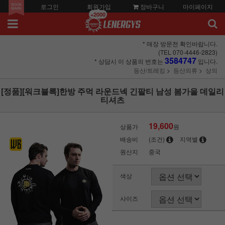
로그인
회원가입
장바구니
마이페이지
+2000
* 매장 방문전 확인바랍니다.
(TEL 070-4446-2823)
3584747
* 상담시 이 상품의 번호는
입니다.
등산/트레킹
등산의류
상의
[정품][워크블록]한방 주먹 라운드넥 긴팔티 남성 봄가을 데일리
티셔츠
19,600
상품가
원
배송비
(조건)
지역별
원산지
중국
색상
사이즈