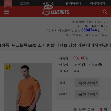
로그인
회원가입
장바구니
마이페이지
+2000
* 매장 방문전 확인바랍니다.
(TEL 070-4446-2823)
3584744
* 상담시 이 상품의 번호는
입니다.
등산/트레킹
등산의류
상의
[정품][워크블록]포켓 소매 반팔 티셔츠 남성 기본 베이직 반팔티
30,100
상품가
원
배송비
(조건)
지역별
원산지
중국
색상
사이즈
0
원
총 상품 금액