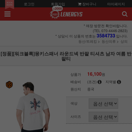
로그인
회원가입
장바구니
마이페이지
+2000
* 매장 방문전 확인바랍니다.
(TEL 070-4446-2823)
3584733
* 상담시 이 상품의 번호는
입니다.
등산/트레킹
등산의류
상의
[정품][워크블록]몽키스패너 라운드넥 반팔 티셔츠 남자 여름 반
팔티
16,100
상품가
원
배송비
(조건)
지역별
원산지
중국
색상
사이즈