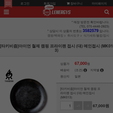
로그인
회원가입
장바구니
마이페이지
+2000
* 매장 방문전 확인바랍니다.
(TEL 070-4446-2823)
3582579
* 상담시 이 상품의 번호는
입니다.
캠핑/백패킹
취사도구
식기세트/볼컵/접시
[타키비즘]아이언 철제 캠핑 프라이팬 접시 (대) 메인접시 (MK01
3)
67,000
상품가
원
배송비
(조건)
지역별
원산지
일본
[타키비즘]아이언 철제 캠핑 프
라이팬 접시 (대) 메인접시
(MK013)
67,000
원
+1
-1