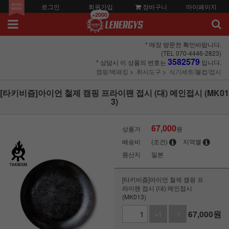
로그인
회원가입
장바구니
마이페이지
+2000
* 매장 방문전 확인바랍니다.
(TEL 070-4446-2823)
3582579
* 상담시 이 상품의 번호는
입니다.
캠핑/백패킹
취사도구
식기세트/볼컵/접시
[타키비즘]아이언 철제 캠핑 프라이팬 접시 (대) 메인접시 (MK01
3)
67,000
상품가
원
배송비
(조건)
지역별
원산지
일본
[타키비즘]아이언 철제 캠핑 프
라이팬 접시 (대) 메인접시
(MK013)
67,000
원
+1
-1