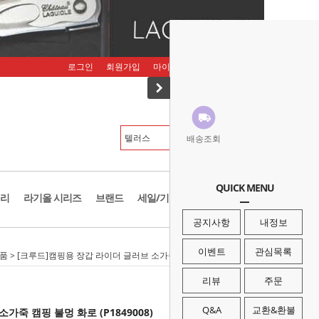
로그인
회원가입
마이페이지
주문조회
장바구니
배송조회
QUICK MENU
리
라기올 시리즈
브랜드
세일/기획존
공지사항
내정보
이벤트
관심목록
소품
> [크루드]캠핑용 장갑 라이더 글러브 소가죽 캠핑 불멍 화로 (P1849008)
리뷰
주문
Q&A
교환&환불
가죽 캠핑 불멍 화로 (P1849008)