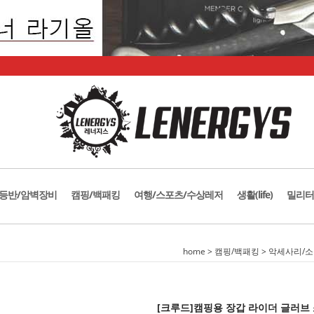
등반/암벽장비
캠핑/백패킹
여행/스포츠/수상레저
생활(life)
밀리터
home
>
캠핑/백패킹
>
악세사리/
[크루드]캠핑용 장갑 라이더 글러브 소