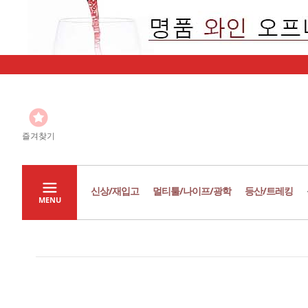
즐겨찾기
신상/재입고
멀티툴/나이프/광학
등산/트레킹
MENU