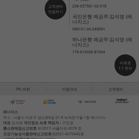
238-037581-02-018
고객센터
연결하기
국민은행 예금주:김석영 (레
너지스)
069101-04-249591
하나은행 예금주:김석영 (레
너지스)
179-910056-87404
비회원
1:1 문의
PC 버전
이용안내
고객센터
레너지스
주소 : 서울시 마포구 성산로6길 21-9 녹색친구들 1층 레너지스
대표
김석영
개인정보 보호 책임자 :
구민경
통신판매업신고번호
제 2017-서울마포-0078 호
건강기능성식품판매신고번호
제2021-0070442호