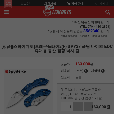
로그인
회원가입
장바구니
마이페이지
+2000
* 매장 방문전 확인바랍니다.
(TEL 070-4446-2823)
3582340
* 상담시 이 상품의 번호는
입니다.
멀티툴/나이프/광학
접이식 나이프
[정품][스파이더코]드래곤플라이2(F) SPY27 폴딩 나이프 EDC
휴대용 등산 캠핑 낚시 칼
163,000
상품가
원
배송비
(조건)
지역별
원산지
일본
[정품][스파이더코]드래곤플라
이2(F) SPY27 폴딩 나이프
EDC 휴대용 등산 캠핑 낚시 칼
163,000
원
+1
-1