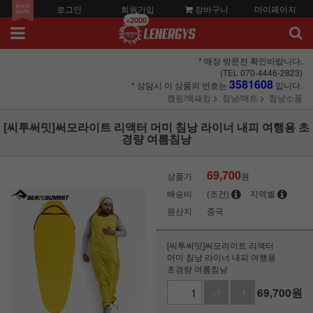
로그인
회원가입
장바구니
마이페이지
+2000
* 매장 방문전 확인바랍니다.
(TEL 070-4446-2823)
3581608
* 상담시 이 상품의 번호는
입니다.
캠핑/백패킹
침낭/매트
침낭소품
[씨투써밋]써모라이트 리액터 머미 침낭 라이너 내피 여행용 초
경량 여름침낭
69,700
상품가
원
배송비
(조건)
지역별
원산지
중국
[씨투써밋]써모라이트 리액터
머미 침낭 라이너 내피 여행용
초경량 여름침낭
69,700
원
+1
-1