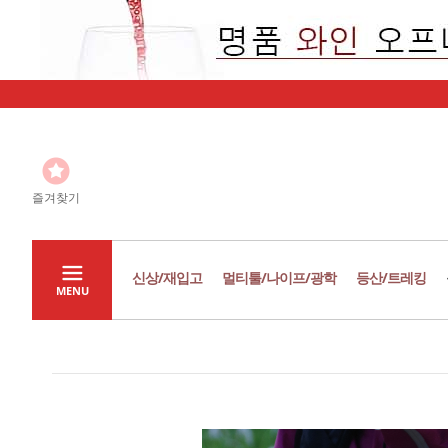
즐겨찾기
신상/재입고
멀티툴/나이프/광학
등산/트레킹
MENU