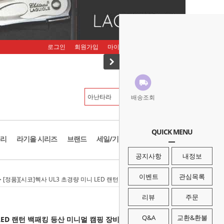
로그인
회원가입
마이페이지
주문조회
장바구니
배송조회
QUICK MENU
리
라기올 시리즈
브랜드
세일/기획존
공지사항
내정보
이벤트
관심목록
> [정품][시코]헥사 UL3 초경량 미니 LED 랜턴 백패킹 등산 미니멀 캠핑 장비
리뷰
주문
Q&A
교환&환불
 LED 랜턴 백패킹 등산 미니멀 캠핑 장비