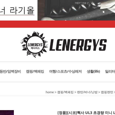
등반/암벽장비
캠핑/백패킹
여행/스포츠/수상레저
생활(life)
밀리터
home
>
캠핑/백패킹
>
랜턴/버너/난방
>
캠핑랜턴
[정품][시코]헥사 UL3 초경량 미니