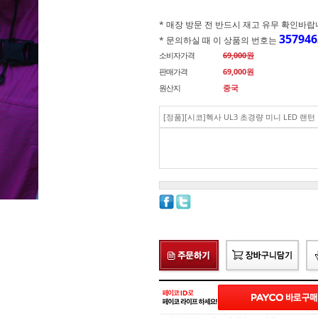
* 매장 방문 전 반드시 재고 유무 확인바랍니다.(
357946
* 문의하실 때 이 상품의 번호는
소비자가격
69,000원
판매가격
69,000
원
원산지
중국
[정품][시코]헥사 UL3 초경량 미니 LED 랜