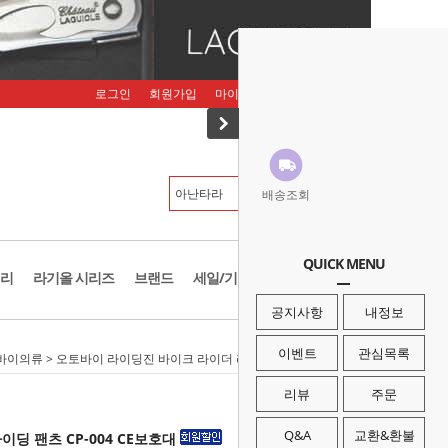
로그인
회원가입
마이페이지
주문조회
장바구니
배송조회
QUICK MENU
리
라기올 시리즈
브랜드
세일/기획존
공지사항
내정보
이벤트
관심목록
바이의류
> 오토바이 라이딩진 바이크 라이더 라이딩 팬츠 CP-004 CE보호대
리뷰
주문
Q&A
교환&환불
딩 팬츠 CP-004 CE보호대