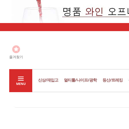
즐겨찾기
신상/재입고
멀티툴/나이프/광학
등산/트레킹
MENU