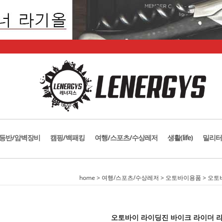
등반/암벽장비
캠핑/백패킹
여행/스포츠/수상레저
생활(life)
밀리터
home
>
여행/스포츠/수상레저
>
오토바이용품
>
오토
오토바이 라이딩진 바이크 라이더 라이