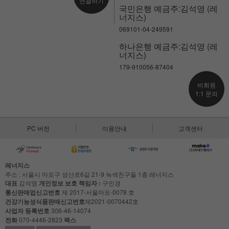
연결하기
국민은행 예금주:김석영 (레
너지스)
069101-04-249591
하나은행 예금주:김석영 (레
너지스)
179-910056-87404
비회원
1:1 문의
PC 버전
이용안내
고객센터
레너지스
주소 : 서울시 마포구 성산로6길 21-9 녹색친구들 1층 레너지스
대표
김석영
개인정보 보호 책임자 :
구민경
통신판매업신고번호
제 2017-서울마포-0078 호
건강기능성식품판매신고번호
제2021-0070442호
사업자 등록번호
306-46-14074
전화
070-4446-2823
팩스