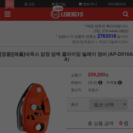
로그인
회원가입
장바구니
마이페이지
+2000
* 매장 방문전 확인바랍니다.
(TEL 070-4446-2823)
2763318
* 상담시 이 상품의 번호는
입니다.
등반/암벽장비
하강기/빌레이장비
[정품][페츨]네옥스 암장 암벽 클라이밍 빌레이 장비 (AP-D016A
A)
259,200
상품가
원
배송비
(조건)
지역별
원산지
프랑스
옵션
0
원
총 상품 금액