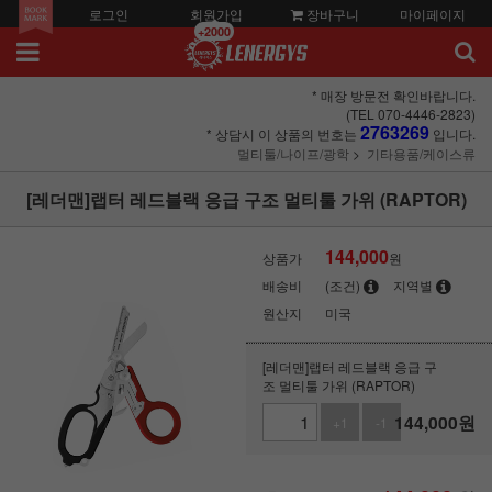
로그인
회원가입
장바구니
마이페이지
+2000
* 매장 방문전 확인바랍니다.
(TEL 070-4446-2823)
2763269
* 상담시 이 상품의 번호는
입니다.
멀티툴/나이프/광학
기타용품/케이스류
[레더맨]랩터 레드블랙 응급 구조 멀티툴 가위 (RAPTOR)
144,000
상품가
원
배송비
(조건)
지역별
원산지
미국
[레더맨]랩터 레드블랙 응급 구
조 멀티툴 가위 (RAPTOR)
144,000
원
+1
-1