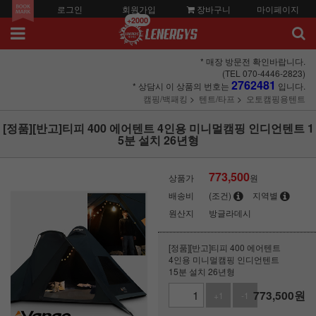
로그인
회원가입
장바구니
마이페이지
+2000
* 매장 방문전 확인바랍니다.
(TEL 070-4446-2823)
2762481
* 상담시 이 상품의 번호는
입니다.
캠핑/백패킹
텐트/타프
오토캠핑용텐트
[정품][반고]티피 400 에어텐트 4인용 미니멀캠핑 인디언텐트 1
5분 설치 26년형
773,500
상품가
원
배송비
(조건)
지역별
원산지
방글라데시
[정품][반고]티피 400 에어텐트
4인용 미니멀캠핑 인디언텐트
15분 설치 26년형
773,500
원
+1
-1