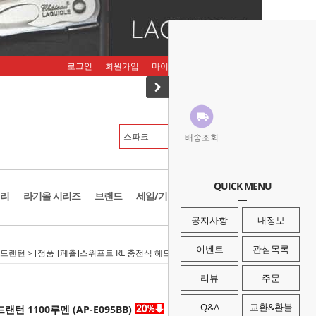
로그인
회원가입
마이페이지
주문조회
장바구니
배송조회
QUICK MENU
리
라기올 시리즈
브랜드
세일/기획존
공지사항
내정보
이벤트
관심목록
드랜턴
> [정품][페츨]스위프트 RL 충전식 헤드랜턴 1100루멘 (AP-E095BB)
리뷰
주문
Q&A
교환&환불
턴 1100루멘 (AP-E095BB)