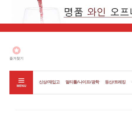
즐겨찾기
신상/재입고
멀티툴/나이프/광학
등산/트레킹
MENU