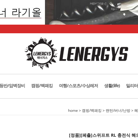
등반/암벽장비
캠핑/백패킹
여행/스포츠/수상레저
생활(life)
밀리터
home
>
캠핑/백패킹
>
랜턴/버너/난방
>
헤
[정품][페츨]스위프트 RL 충전식 헤드랜