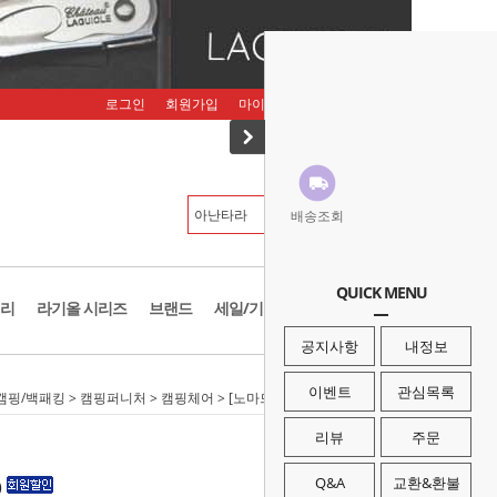
로그인
회원가입
마이페이지
주문조회
장바구니
배송조회
QUICK MENU
리
라기올 시리즈
브랜드
세일/기획존
공지사항
내정보
이벤트
관심목록
캠핑/백패킹
>
캠핑퍼니처
>
캠핑체어
> [노마드]3단 솔리드 체어 L (N-8353)
리뷰
주문
Q&A
교환&환불
)