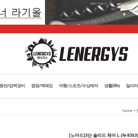
등반/암벽장비
캠핑/백패킹
여행/스포츠/수상레저
생활(life)
밀리터
home
>
[노마드]3단 솔리드 체어 L (N-8353