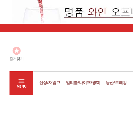
즐겨찾기
신상/재입고
멀티툴/나이프/광학
등산/트레킹
MENU