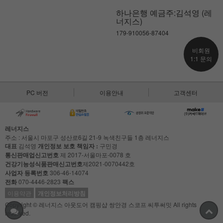
하나은행 예금주:김석영 (레
너지스)
179-910056-87404
비회원
1:1 문의
PC 버전
이용안내
고객센터
레너지스
주소 : 서울시 마포구 성산로6길 21-9 녹색친구들 1층 레너지스
대표
김석영
개인정보 보호 책임자 :
구민경
통신판매업신고번호
제 2017-서울마포-0078 호
건강기능성식품판매신고번호
제2021-0070442호
사업자 등록번호
306-46-14074
전화
070-4446-2823
팩스
이용약관
개인정보처리방침
Copyright © 레너지스 아웃도어 캠핑샵 쌍안경 스코프 씨투써밋 All rights
reserved.