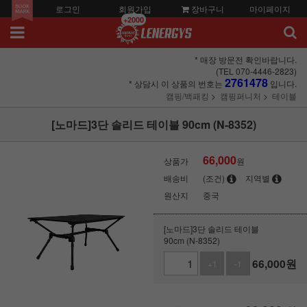
로그인
회원가입
장바구니
마이페이지
+2000
* 매장 방문전 확인바랍니다.
(TEL 070-4446-2823)
2761478
* 상담시 이 상품의 번호는
입니다.
캠핑/백패킹
캠핑퍼니처
테이블
[노마드]3단 솔리드 테이블 90cm (N-8352)
66,000
상품가
원
배송비
(조건)
지역별
원산지
중국
[노마드]3단 솔리드 테이블
90cm (N-8352)
66,000
원
+1
-1