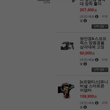
대 장착 홀더
207,400
원
(조건) 배송
지역
별
쌍안경&스코프
픽스 망원경을
삼각대에 고정
60,000
원
(조건) 배송
지역
별
[e프랑티스]유니
버셜 스마트폰
어댑터
108,900
원
(조건) 배송
지역
별