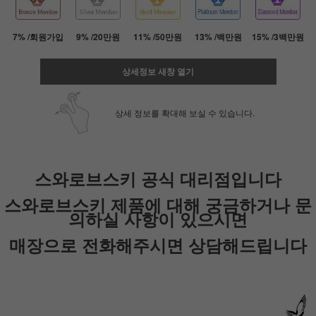
7% /회원가입
9% /20만원
11% /50만원
13% /백만원
15% /3백만원
상세정보 새창 열기
상세 정보를 확대해 보실 수 있습니다.
스와로브스키 공식 대리점입니다
페이코 ID로 페
PAYCO 바로
스와로브스키 제품에 대해 궁금하거나 문
의하실 사항이 있으시면
매장으로 전화해주시면 상담해드립니다