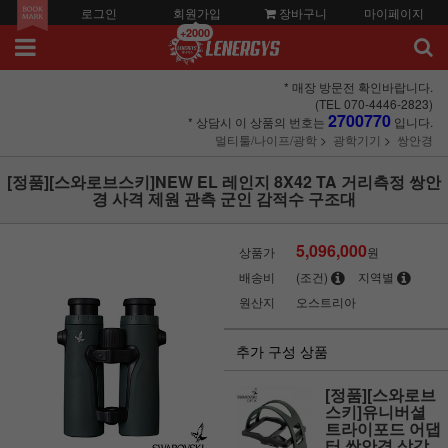
로그인
회원가입
장바구니
마이페이지
+2000
* 매장 방문전 확인바랍니다.
(TEL 070-4446-2823)
2700770
* 상담시 이 상품의 번호는
입니다.
멀티툴/나이프/광학
광학기기
쌍안경
[정품][스와로브스키]NEW EL 레인지 8X42 TA 거리측정 쌍안
경 사격 제원 관측 군인 감적수 구조대
5,096,000
상품가
원
배송비
(조건)
지역별
원산지
오스트리아
추가 구성 상품
[정품][스와로브
스키]유니버셜
트라이포드 어댑
터 쌍안경 삼각