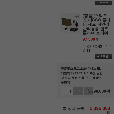
[정품][스와로브
스키]CSO 클리
닝 세트 쌍안경
관리용품 렌즈
클리너 브러쉬
97,300
원
(조건) 배송
지역
별
[정품][스와로브스키]NEW EL
레인지 8X42 TA 거리측정 쌍안
경 사격 제원 관측 군인 감적수
구조대
5,096,000
원
+1
-1
5,096,000
총 상품 금액
원