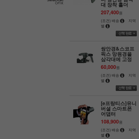
대 장착 홀더
207,400
원
(조건) 배송
지역
별
쌍안경&스코프
픽스 망원경을
삼각대에 고정
60,000
원
(조건) 배송
지역
별
[e프랑티스]유니
버셜 스마트폰
어댑터
108,900
원
(조건) 배송
지역
별