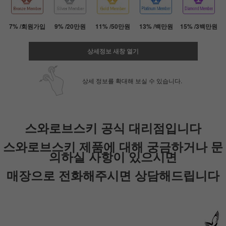
7% /회원가입
9% /20만원
11% /50만원
13% /백만원
15% /3백만원
상세정보 새창 열기
상세 정보를 확대해 보실 수 있습니다.
스와로브스키 공식 대리점입니다
페이코 ID로 페
PAYCO 바로
스와로브스키 제품에 대해 궁금하거나 문
의하실 사항이 있으시면
매장으로 전화해주시면 상담해드립니다