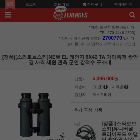
로그인
회원가입
장바구니
마이페이지
+2000
* 매장 방문전 확인바랍니다.
(TEL 070-4446-2823)
2700770
* 상담시 이 상품의 번호는
입니다.
멀티툴/나이프/광학
광학기기
쌍안경
[정품][스와로브스키]NEW EL 레인지 8X42 TA 거리측정 쌍안
경 사격 제원 관측 군인 감적수 구조대
5,096,000
상품가
원
배송비
(조건)
지역별
원산지
오스트리아
추가 구성 상품
[정품][스와로브
스키]유니버셜
트라이포드 어댑
터 쌍안경 삼각