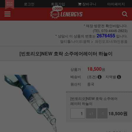
로그인
회원가입
장바구니
마이페이지
+2000
* 매장 방문전 확인바랍니다.
(TEL 070-4446-2823)
2676455
* 상담시 이 상품의 번호는
입니다.
멀티툴/나이프/광학
와인오프너/와인용품
[빈토리오]NEW 호락 소주에어레이터 하늘이
18,500
상품가
원
배송비
(조건)
지역별
원산지
중국
[빈토리오]NEW 호락 소주에어
레이터 하늘이
18,500
원
+1
-1