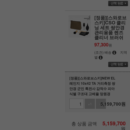
[정품][스와로브
스키]CSO 클리
닝 세트 쌍안경
관리용품 렌즈
클리너 브러쉬
97,300
원
(조건) 배송
지역
별
[정품][스와로브스키]NEW EL
레인지 10x42 TA 거리측정 쌍
안경 군인 특전사 감적수 피아
식별 구조대 고배율 망원경
5,159,700
원
+1
-1
5,159,700
총 상품 금액
원