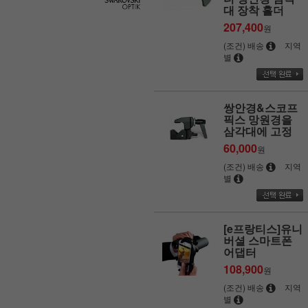
대 장착 홀더
207,400
원
(조건) 배송
지역
별
쌍안경&스코프
픽스 망원경을
삼각대에 고정
60,000
원
(조건) 배송
지역
별
[e프랑티스]유니
버셜 스마트폰
어댑터
108,900
원
(조건) 배송
지역
별