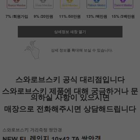
7% /회원가입
9% /20만원
11% /50만원
13% /백만원
15% /3백만원
상세정보 새창 열기
상세 정보를 확대해 보실 수 있습니다.
스와로브스키 공식 대리점입니다
페이코 ID로 페
PAYCO 바로
스와로브스키 제품에 대해 궁금하거나 문
의하실 사항이 있으시면
매장으로 전화해주시면 상담해드립니다