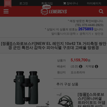
로그인
회원가입
장바구니
마이페이지
+2000
* 매장 방문전 확인바랍니다.
(TEL 070-4446-2823)
2675893
* 상담시 이 상품의 번호는
입니다.
멀티툴/나이프/광학
광학기기
쌍안경
[정품][스와로브스키]NEW EL 레인지 10x42 TA 거리측정 쌍안
경 군인 특전사 감적수 피아식별 구조대 고배율 망원경
5,159,700
상품가
원
배송비
(조건)
지역별
원산지
오스트리아
추가 구성 상품
[정품][스와로브
스키]유니버셜
트라이포드 어댑
터 쌍안경 삼각