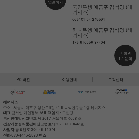
연결하기
국민은행 예금주:김석영 (레
너지스)
069101-04-249591
하나은행 예금주:김석영 (레
너지스)
179-910056-87404
비회원
1:1 문의
PC 버전
이용안내
고객센터
레너지스
주소 : 서울시 마포구 성산로6길 21-9 녹색친구들 1층 레너지스
대표
김석영
개인정보 보호 책임자 :
구민경
통신판매업신고번호
제 2017-서울마포-0078 호
건강기능성식품판매신고번호
제2021-0070442호
사업자 등록번호
306-46-14074
전화
070-4446-2823
팩스