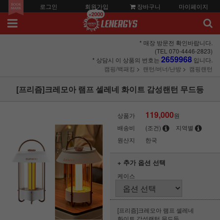
로그인
회원가입
장바구니
마이페이지
+2000
* 매장 방문전 확인바랍니다.
(TEL 070-4446-2823)
2659968
* 상담시 이 상품의 번호는
입니다.
캠핑/백패킹
랜턴/버너/난방
캠핑랜턴
[프리즘]크레모아 램프 셀레네 화이트 감성랜턴 무드등
119,000
상품가
원
배송비
(조건)
지역별
원산지
한국
+ 추가 옵션 선택
케이스
[프리즘]크레모아 램프 셀레네
화이트 감성랜턴 무드등