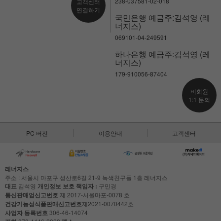
238-037581-02-018
고객센터
연결하기
국민은행 예금주:김석영 (레
너지스)
069101-04-249591
하나은행 예금주:김석영 (레
너지스)
179-910056-87404
비회원
1:1 문의
PC 버전
이용안내
고객센터
레너지스
주소 : 서울시 마포구 성산로6길 21-9 녹색친구들 1층 레너지스
대표
김석영
개인정보 보호 책임자 :
구민경
통신판매업신고번호
제 2017-서울마포-0078 호
건강기능성식품판매신고번호
제2021-0070442호
사업자 등록번호
306-46-14074