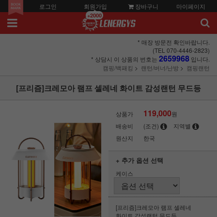
로그인
회원가입
장바구니
마이페이지
+2000
* 매장 방문전 확인바랍니다.
(TEL 070-4446-2823)
2659968
* 상담시 이 상품의 번호는
입니다.
캠핑/백패킹
랜턴/버너/난방
캠핑랜턴
[프리즘]크레모아 램프 셀레네 화이트 감성랜턴 무드등
119,000
상품가
원
배송비
(조건)
지역별
원산지
한국
+ 추가 옵션 선택
케이스
[프리즘]크레모아 램프 셀레네
화이트 감성랜턴 무드등