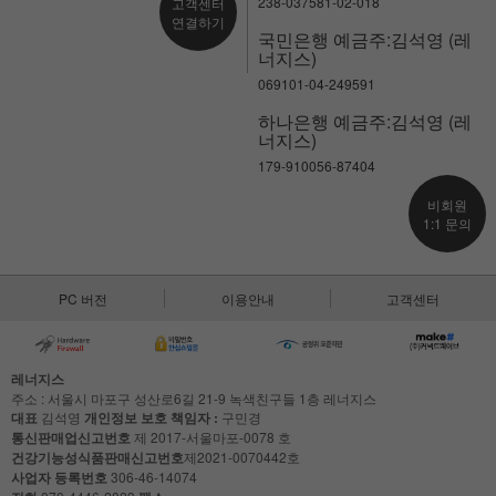
238-037581-02-018
고객센터
연결하기
국민은행 예금주:김석영 (레
너지스)
069101-04-249591
하나은행 예금주:김석영 (레
너지스)
179-910056-87404
비회원
1:1 문의
PC 버전
이용안내
고객센터
레너지스
주소 : 서울시 마포구 성산로6길 21-9 녹색친구들 1층 레너지스
대표
김석영
개인정보 보호 책임자 :
구민경
통신판매업신고번호
제 2017-서울마포-0078 호
건강기능성식품판매신고번호
제2021-0070442호
사업자 등록번호
306-46-14074