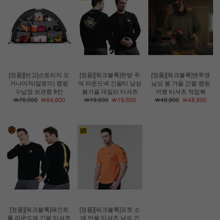
[정품][반고]스토리지 오
[정품][워크블록]한방 주
[정품][워크블록]맨투맨
거나이저(알로이) 캠핑
먹 라운드넥 긴팔티 남성
남성 봄 가을 긴팔 캠핑
수납장 보관함 9칸
봄가을 데일리 티셔츠
여행 티셔츠 작업복
￦76,000
￦64,600
￦19,600
￦19,600
￦48,800
￦48,800
[정품][워크블록]페인트
[정품][워크블록]포켓 소
롤 라운드넥 긴팔 티셔츠
매 반팔 티셔츠 남성 기