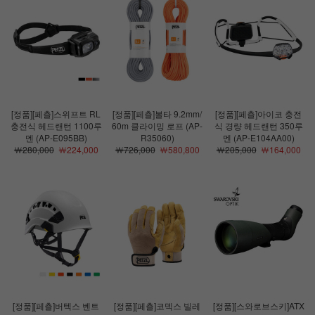
[정품][페츨]스위프트 RL
[정품][페츨]볼타 9.2mm/
[정품][페츨]아이코 충전
충전식 헤드랜턴 1100루
60m 클라이밍 로프 (AP-
식 경량 헤드랜턴 350루
멘 (AP-E095BB)
R35060)
멘 (AP-E104AA00)
￦280,000
￦224,000
￦726,000
￦580,800
￦205,000
￦164,000
[정품][페츨]버텍스 벤트
[정품][페츨]코덱스 빌레
[정품][스와로브스키]ATX