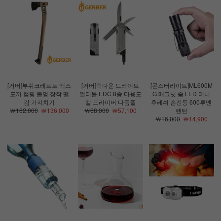
[거버]부쉬크래프트 액스
[거버]락다운 드라이브
[몬스터라이트]ML600M
도끼 캠핑 불멍 장작 땔
멀티툴 EDC 8종 다용도
G 매그넛 줌 LED 미니
감 가지치기
칼 드라이버 다듬줄
후레쉬 손전등 600루멘
￦162,000
￦136,000
￦68,000
￦57,100
랜턴
￦16,000
￦14,900