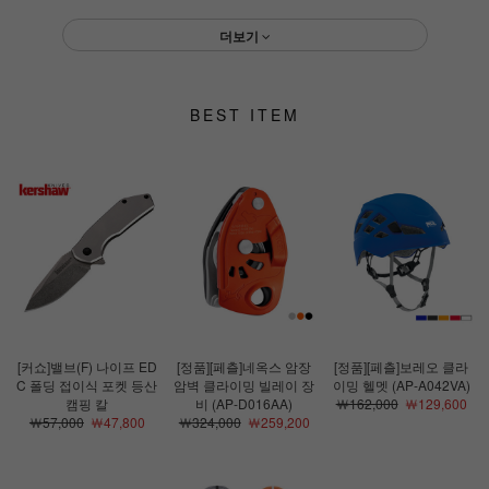
더보기
BEST ITEM
[커쇼]밸브(F) 나이프 ED
[정품][페츨]네옥스 암장
[정품][페츨]보레오 클라
C 폴딩 접이식 포켓 등산
암벽 클라이밍 빌레이 장
이밍 헬멧 (AP-A042VA)
캠핑 칼
비 (AP-D016AA)
￦162,000
￦129,600
￦57,000
￦47,800
￦324,000
￦259,200