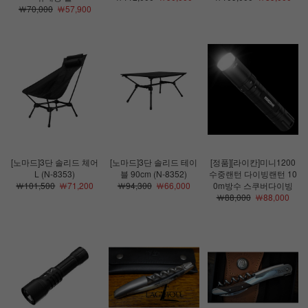
￦70,000
￦57,900
[노마드]3단 솔리드 체어
[노마드]3단 솔리드 테이
[정품][라이칸]미니1200
L (N-8353)
블 90cm (N-8352)
수중랜턴 다이빙랜턴 10
￦101,500
￦71,200
￦94,300
￦66,000
0m방수 스쿠버다이빙
￦88,000
￦88,000