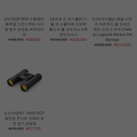
[라이칸]X1800 수중랜턴
[포르쥬 드 라기올]라기
[샤또라기올]스페셜 시리
해루질 스킨스쿠버 다이
올 르 소믈리에 오브락
즈 마르쿠스 델 모네고
빙 방수 손전등 써치라이
황소의 뿔 코르크스크류
와인 오프너 따개 Chate
트
와인오프너
au Laguiole Markus Del
￦98,000
￦98,000
￦349,000
￦328,000
Monego
￦339,000
￦313,000
[나시카]GV1 10x25 DCF
쌍안경 콘서트 오페라 공
연 경기 관람용
￦33,000
￦27,700