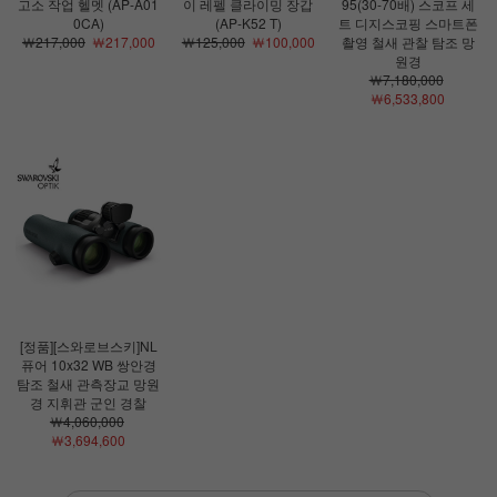
고소 작업 헬멧 (AP-A01
이 레펠 클라이밍 장갑
95(30-70배) 스코프 세
0CA)
(AP-K52 T)
트 디지스코핑 스마트폰
￦217,000
￦217,000
￦125,000
￦100,000
촬영 철새 관찰 탐조 망
원경
￦7,180,000
￦6,533,800
[정품][스와로브스키]NL
퓨어 10x32 WB 쌍안경
탐조 철새 관측장교 망원
경 지휘관 군인 경찰
￦4,060,000
￦3,694,600