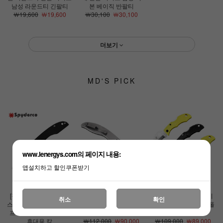
남성 라운드티 긴팔티
본 베이직 반팔티
￦19,600
￦19,600
￦30,100
￦30,100
더보기
MD'S PICK
www.lenergys.com의 페이지 내용:
앱설치하고 할인쿠폰받기
[정품][스파이더코]그래
[정품][스파이더코]업턴
[정품][스파이더코]레이
취소
확인
스호퍼 G10(F) 폴딩 나이
(F) 나이프 EDC 접이식
디버그3 나이프 EDC 폴
프 EDC 등산 캠핑 낚시
휴대용 칼
딩나이프
휴대용 칼
￦112,000
￦90,000
￦109,000
￦89,000