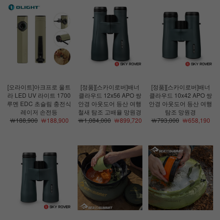
[오라이트]아크프로 울트
[정품][스카이로버]배너
[정품][스카이로버]배너
라 LED UV 라이트 1700
클라우드 12x56 APO 쌍
클라우드 10x42 APO 쌍
루멘 EDC 초슬림 충전식
안경 아웃도어 등산 여행
안경 아웃도어 등산 여행
레이저 손전등
철새 탐조 고배율 망원경
탐조 망원경
￦188,900
￦188,900
￦1,084,000
￦899,720
￦793,000
￦658,190