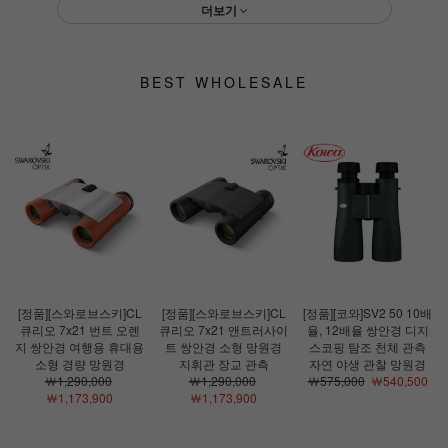
더보기
BEST WHOLESALE
[정품][스와로브스키]CL
[정품][스와로브스키]CL
[정품][코와]SV2 50 10배
큐리오 7x21 번트 오렌
큐리오 7x21 앤트러사이
율, 12배율 쌍안경 디지
지 쌍안경 여행용 휴대용
트 쌍안경 소형 망원경
스코핑 탐조 천체 관측
소형 경량 망원경
지휘관 장교 관측
자연 야생 관찰 망원경
￦1,290,000
￦1,290,000
￦575,000
￦540,500
￦1,173,900
￦1,173,900