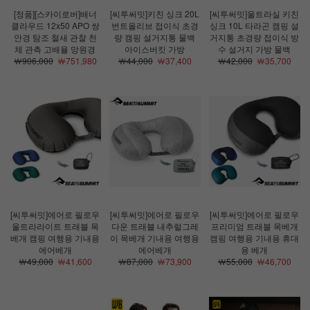
[정품][스카이로버]배너
[씨투써밋]키친 싱크 20L
[씨투써밋]울트라실 키친
클라우드 12x50 APO 쌍
번트올리브 접이식 초경
싱크 10L 타라곤 캠핑 설
안경 탐조 철새 관찰 천
량 캠핑 설거지통 물백
거지통 초경량 접이식 방
체 관측 고배율 망원경
아이스버킷 가방
수 설거지 가방 물백
￦906,000
￦751,980
￦44,000
￦37,400
￦42,000
￦35,700
[씨투써밋]에어로 필로우
[씨투써밋]에어로 필로우
[씨투써밋]에어로 필로우
울트라라이트 트래블 목
다운 트래블 내추럴그레
프리미엄 트래블 목베개
베개 캠핑 여행용 기내용
이 목베개 기내용 여행용
캠핑 여행용 기내용 휴대
에어베개
에어베개
용 베개
￦49,000
￦41,600
￦87,000
￦73,900
￦55,000
￦46,700