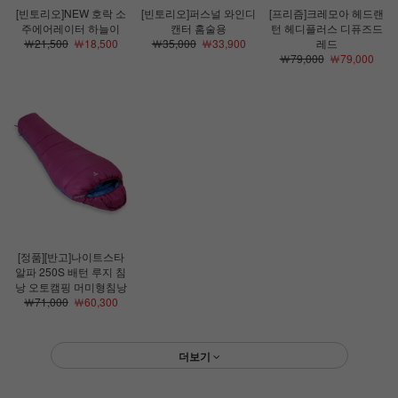
[빈토리오]NEW 호락 소
[빈토리오]퍼스널 와인디
[프리즘]크레모아 헤드랜
주에어레이터 하늘이
캔터 홈술용
턴 헤디플러스 디퓨즈드
￦21,500
￦18,500
￦35,000
￦33,900
레드
￦79,000
￦79,000
[정품][반고]나이트스타
알파 250S 배턴 루지 침
낭 오토캠핑 머미형침낭
￦71,000
￦60,300
더보기