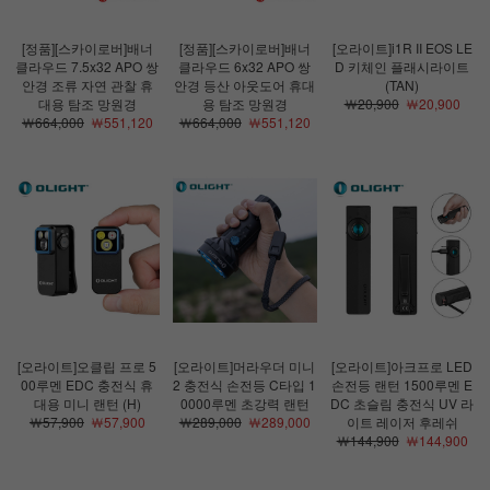
[정품][스카이로버]배너
[정품][스카이로버]배너
[오라이트]i1R II EOS LE
클라우드 7.5x32 APO 쌍
클라우드 6x32 APO 쌍
D 키체인 플래시라이트
안경 조류 자연 관찰 휴
안경 등산 아웃도어 휴대
(TAN)
대용 탐조 망원경
용 탐조 망원경
￦20,900
￦20,900
￦664,000
￦551,120
￦664,000
￦551,120
[오라이트]오클립 프로 5
[오라이트]머라우더 미니
[오라이트]아크프로 LED
00루멘 EDC 충전식 휴
2 충전식 손전등 C타입 1
손전등 랜턴 1500루멘 E
대용 미니 랜턴 (H)
0000루멘 초강력 랜턴
DC 초슬림 충전식 UV 라
￦57,900
￦57,900
￦289,000
￦289,000
이트 레이저 후레쉬
￦144,900
￦144,900