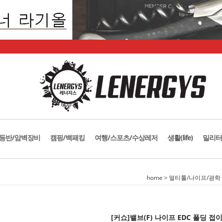
등반/암벽장비
캠핑/백패킹
여행/스포츠/수상레저
생활(life)
밀리터
home
>
멀티툴/나이프/광학
[커쇼]밸브(F) 나이프 EDC 폴딩 접