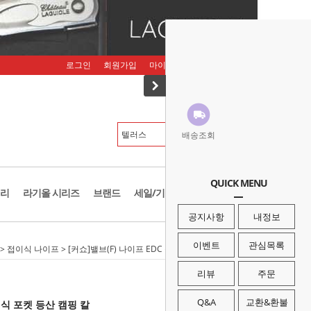
로그인
회원가입
마이페이지
주문조회
장바구니
배송조회
QUICK MENU
리
라기올 시리즈
브랜드
세일/기획존
공지사항
내정보
이벤트
관심목록
>
접이식 나이프
> [커쇼]밸브(F) 나이프 EDC 폴딩 접이식 포켓 등산 캠핑 칼
리뷰
주문
Q&A
교환&환불
이식 포켓 등산 캠핑 칼