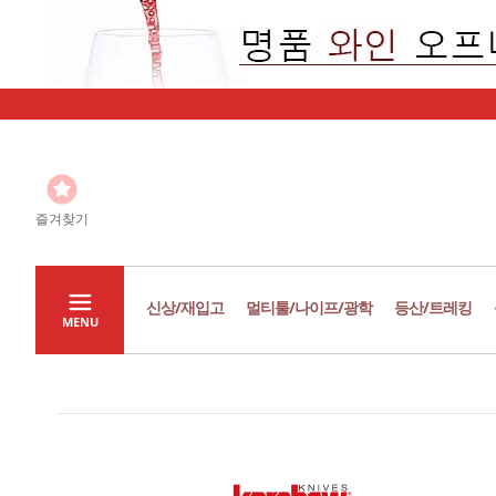
즐겨찾기
신상/재입고
멀티툴/나이프/광학
등산/트레킹
MENU