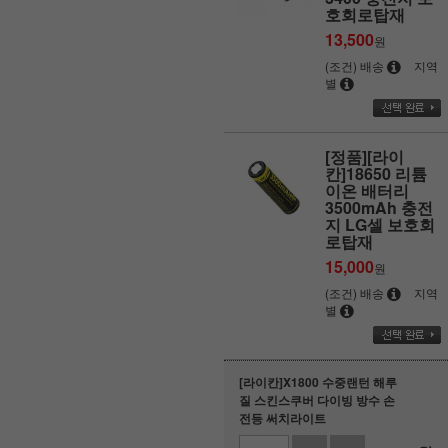
호회로탑재
13,500
원
(조건) 배송
지역
별
[정품][라이
칸]18650 리튬
이온 배터리
3500mAh 충전
지 LG셀 보호회
로탑재
15,000
원
(조건) 배송
지역
별
[라이칸]X1800 수중랜턴 해루
질 스킨스쿠버 다이빙 방수 손
전등 써치라이트