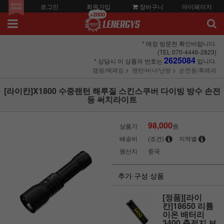
로그인
회원가입
장바구니
마이페이지
+2000
* 매장 방문전 확인바랍니다.
(TEL 070-4446-2823)
2625084
* 상담시 이 상품의 번호는
입니다.
캠핑/백패킹
랜턴/버너/난방
손전등/후레쉬
[라이칸]X1800 수중랜턴 해루질 스킨스쿠버 다이빙 방수 손전
등 써치라이트
98,000
상품가
원
배송비
(조건)
지역별
원산지
중국
추가 구성 상품
[정품][라이
칸]18650 리튬
이온 배터리
3400 충전지 보