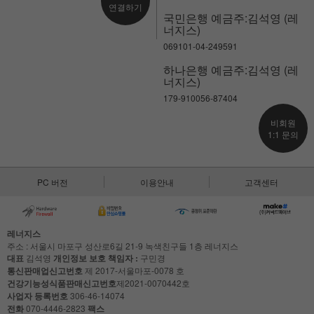
연결하기
국민은행 예금주:김석영 (레
너지스)
069101-04-249591
하나은행 예금주:김석영 (레
너지스)
179-910056-87404
비회원
1:1 문의
PC 버전
이용안내
고객센터
레너지스
주소 : 서울시 마포구 성산로6길 21-9 녹색친구들 1층 레너지스
대표
김석영
개인정보 보호 책임자 :
구민경
통신판매업신고번호
제 2017-서울마포-0078 호
건강기능성식품판매신고번호
제2021-0070442호
사업자 등록번호
306-46-14074
전화
070-4446-2823
팩스