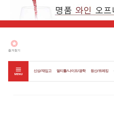
즐겨찾기
신상/재입고
멀티툴/나이프/광학
등산/트레킹
MENU