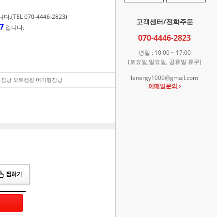
TEL 070-4446-2823)
고객센터/전화주문
7
입니다.
070-4446-2823
평일 : 10:00 ~ 17:00
(토요일,일요일, 공휴일 휴무)
lenergy1009@gmail.com
루지 침낭 오토캠핑 머미형침낭
60,300
원
이메일문의
총 상품 금액
60,300
원