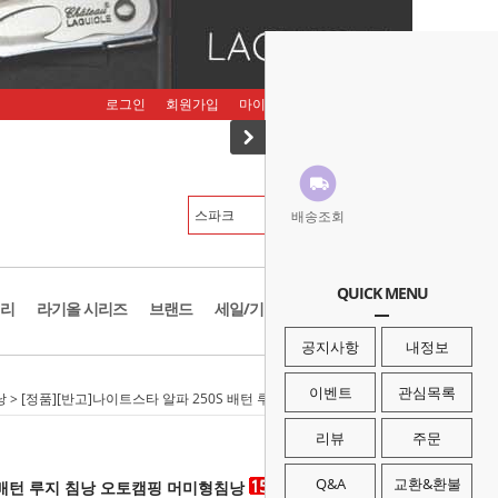
로그인
회원가입
마이페이지
주문조회
장바구니
배송조회
QUICK MENU
리
라기올 시리즈
브랜드
세일/기획존
공지사항
내정보
이벤트
관심목록
낭
> [정품][반고]나이트스타 알파 250S 배턴 루지 침낭 오토캠핑 머미형침낭
리뷰
주문
Q&A
교환&환불
S 배턴 루지 침낭 오토캠핑 머미형침낭