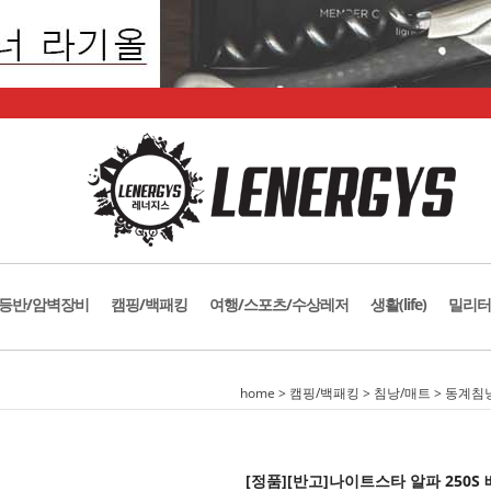
등반/암벽장비
캠핑/백패킹
여행/스포츠/수상레저
생활(life)
밀리터
home
>
캠핑/백패킹
>
침낭/매트
>
동계침
[정품][반고]나이트스타 알파 250