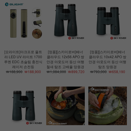
[오라이트]아크프로 울트
[정품][스카이로버]배너
[정품][스카이로버]배너
라 LED UV 라이트 1700
클라우드 12x56 APO 쌍
클라우드 10x42 APO 쌍
루멘 EDC 초슬림 충전식
안경 아웃도어 등산 여행
안경 아웃도어 등산 여행
레이저 손전등
철새 탐조 고배율 망원경
탐조 망원경
￦188,900
￦188,900
￦1,084,000
￦899,720
￦793,000
￦658,190