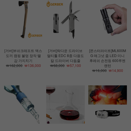
[거버]부쉬크래프트 액스
[거버]락다운 드라이브
[몬스터라이트]ML600M
도끼 캠핑 불멍 장작 땔
멀티툴 EDC 8종 다용도
G 매그넛 줌 LED 미니
감 가지치기
칼 드라이버 다듬줄
후레쉬 손전등 600루멘
￦162,000
￦136,000
￦68,000
￦57,100
랜턴
￦16,000
￦14,900