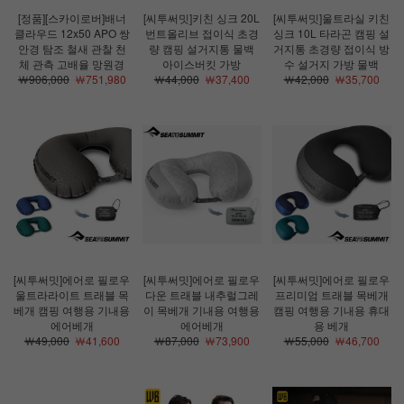
[정품][스카이로버]배너
[씨투써밋]키친 싱크 20L
[씨투써밋]울트라실 키친
클라우드 12x50 APO 쌍
번트올리브 접이식 초경
싱크 10L 타라곤 캠핑 설
안경 탐조 철새 관찰 천
량 캠핑 설거지통 물백
거지통 초경량 접이식 방
체 관측 고배율 망원경
아이스버킷 가방
수 설거지 가방 물백
￦906,000
￦751,980
￦44,000
￦37,400
￦42,000
￦35,700
[씨투써밋]에어로 필로우
[씨투써밋]에어로 필로우
[씨투써밋]에어로 필로우
울트라라이트 트래블 목
다운 트래블 내추럴그레
프리미엄 트래블 목베개
베개 캠핑 여행용 기내용
이 목베개 기내용 여행용
캠핑 여행용 기내용 휴대
에어베개
에어베개
용 베개
￦49,000
￦41,600
￦87,000
￦73,900
￦55,000
￦46,700