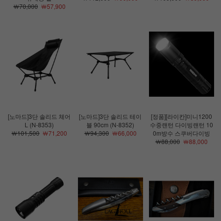
￦70,000
￦57,900
[노마드]3단 솔리드 체어
[노마드]3단 솔리드 테이
[정품][라이칸]미니1200
L (N-8353)
블 90cm (N-8352)
수중랜턴 다이빙랜턴 10
￦101,500
￦71,200
￦94,300
￦66,000
0m방수 스쿠버다이빙
￦88,000
￦88,000