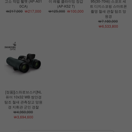
고소 작업 헬멧 (AP-A01
이 레펠 클라이밍 장갑
95(30-70배) 스코프 세
0CA)
(AP-K52 T)
트 디지스코핑 스마트폰
￦217,000
￦217,000
￦125,000
￦100,000
촬영 철새 관찰 탐조 망
원경
￦7,180,000
￦6,533,800
[정품][스와로브스키]NL
퓨어 10x32 WB 쌍안경
탐조 철새 관측장교 망원
경 지휘관 군인 경찰
￦4,060,000
￦3,694,600