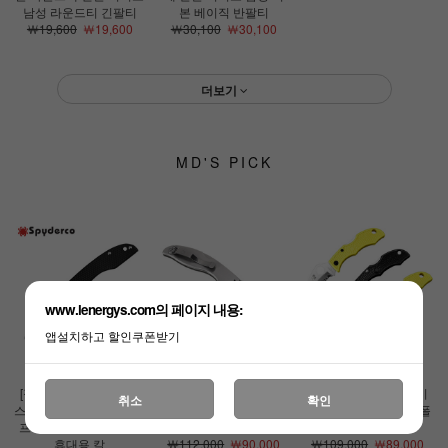
남성 라운드티 긴팔티
본 베이직 반팔티
￦19,600
￦19,600
￦30,100
￦30,100
더보기
MD'S PICK
www.lenergys.com의 페이지 내용:
앱설치하고 할인쿠폰받기
[정품][스파이더코]그래
[정품][스파이더코]업턴
[정품][스파이더코]레이
취소
확인
스호퍼 G10(F) 폴딩 나이
(F) 나이프 EDC 접이식
디버그3 나이프 EDC 폴
프 EDC 등산 캠핑 낚시
휴대용 칼
딩나이프
휴대용 칼
￦112,000
￦90,000
￦109,000
￦89,000