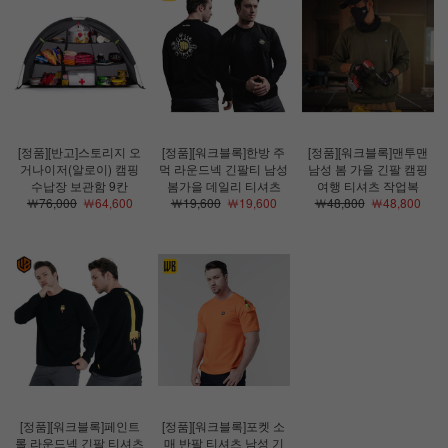
[정품][반고]스토리지 오
[정품][워크블록]한방 주
[정품][워크블록]맨투맨
거나이저(알로이) 캠핑
먹 라운드넥 긴팔티 남성
남성 봄 가을 긴팔 캠핑
수납장 보관함 9칸
봄가을 데일리 티셔츠
여행 티셔츠 작업복
￦76,000
￦64,600
￦19,600
￦19,600
￦48,800
￦48,800
[정품][워크블록]페인트
[정품][워크블록]포켓 소
롤 라운드넥 긴팔 티셔츠
매 반팔 티셔츠 남성 기