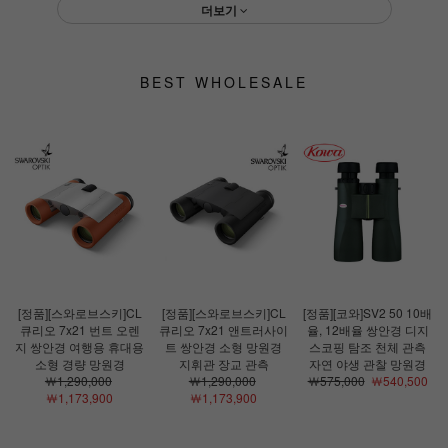
더보기
BEST WHOLESALE
[정품][스와로브스키]CL
[정품][스와로브스키]CL
[정품][코와]SV2 50 10배
큐리오 7x21 번트 오렌
큐리오 7x21 앤트러사이
율, 12배율 쌍안경 디지
지 쌍안경 여행용 휴대용
트 쌍안경 소형 망원경
스코핑 탐조 천체 관측
소형 경량 망원경
지휘관 장교 관측
자연 야생 관찰 망원경
￦1,290,000
￦1,290,000
￦575,000
￦540,500
￦1,173,900
￦1,173,900