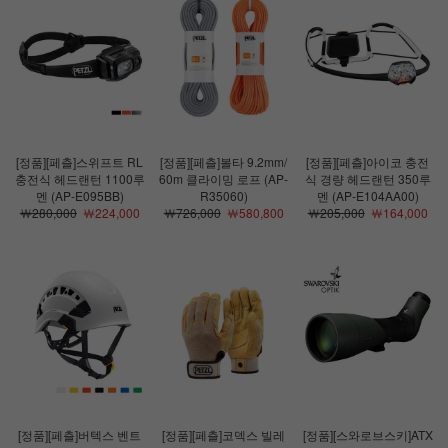
[정품][페츨]스위프트 RL
[정품][페츨]볼타 9.2mm/
[정품][페츨]아이코 충전
충전식 헤드랜턴 1100루
60m 클라이밍 로프 (AP-
식 경량 헤드랜턴 350루
멘 (AP-E095BB)
R35060)
멘 (AP-E104AA00)
￦280,000
￦224,000
￦726,000
￦580,800
￦205,000
￦164,000
[정품][페츨]버텍스 벤트
[정품][페츨]코덱스 빌레
[정품][스와로브스키]ATX