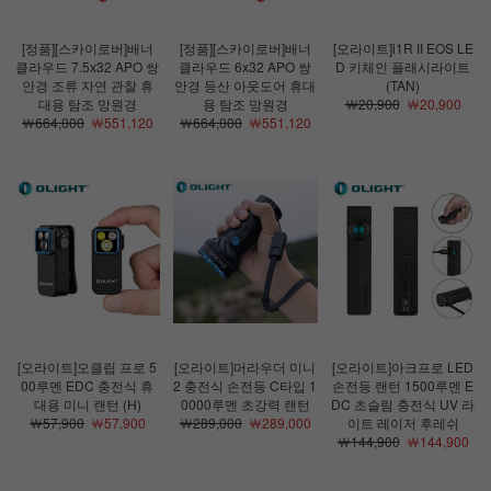
[정품][스카이로버]배너
[정품][스카이로버]배너
[오라이트]i1R II EOS LE
클라우드 7.5x32 APO 쌍
클라우드 6x32 APO 쌍
D 키체인 플래시라이트
안경 조류 자연 관찰 휴
안경 등산 아웃도어 휴대
(TAN)
대용 탐조 망원경
용 탐조 망원경
￦20,900
￦20,900
￦664,000
￦551,120
￦664,000
￦551,120
[오라이트]오클립 프로 5
[오라이트]머라우더 미니
[오라이트]아크프로 LED
00루멘 EDC 충전식 휴
2 충전식 손전등 C타입 1
손전등 랜턴 1500루멘 E
대용 미니 랜턴 (H)
0000루멘 초강력 랜턴
DC 초슬림 충전식 UV 라
￦57,900
￦57,900
￦289,000
￦289,000
이트 레이저 후레쉬
￦144,900
￦144,900