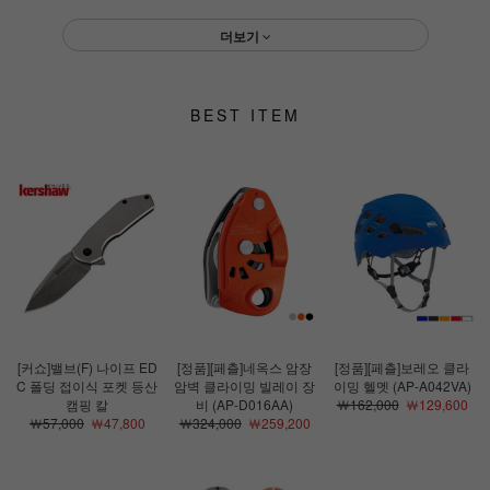
더보기
BEST ITEM
[커쇼]밸브(F) 나이프 ED
[정품][페츨]네옥스 암장
[정품][페츨]보레오 클라
C 폴딩 접이식 포켓 등산
암벽 클라이밍 빌레이 장
이밍 헬멧 (AP-A042VA)
캠핑 칼
비 (AP-D016AA)
￦162,000
￦129,600
￦57,000
￦47,800
￦324,000
￦259,200