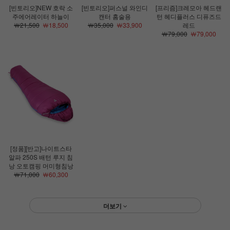
[빈토리오]NEW 호락 소
[빈토리오]퍼스널 와인디
[프리즘]크레모아 헤드랜
주에어레이터 하늘이
캔터 홈술용
턴 헤디플러스 디퓨즈드
￦21,500
￦18,500
￦35,000
￦33,900
레드
￦79,000
￦79,000
[정품][반고]나이트스타
알파 250S 배턴 루지 침
낭 오토캠핑 머미형침낭
￦71,000
￦60,300
더보기