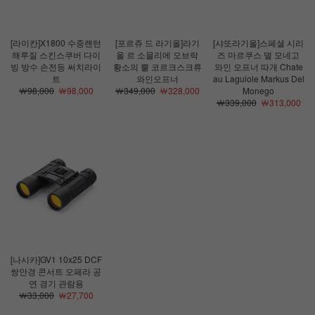
[라이칸]X1800 수중랜턴
[포르쥬 드 라기올]라기
[샤또라기올]스페셜 시리
해루질 스킨스쿠버 다이
올 르 소믈리에 오브락
즈 마르쿠스 델 모네고
빙 방수 손전등 써치라이
황소의 뿔 코르크스크류
와인 오프너 따개 Chate
트
와인오프너
au Laguiole Markus Del
￦98,000
￦98,000
￦349,000
￦328,000
Monego
￦339,000
￦313,000
[나시카]GV1 10x25 DCF
쌍안경 콘서트 오페라 공
연 경기 관람용
￦33,000
￦27,700