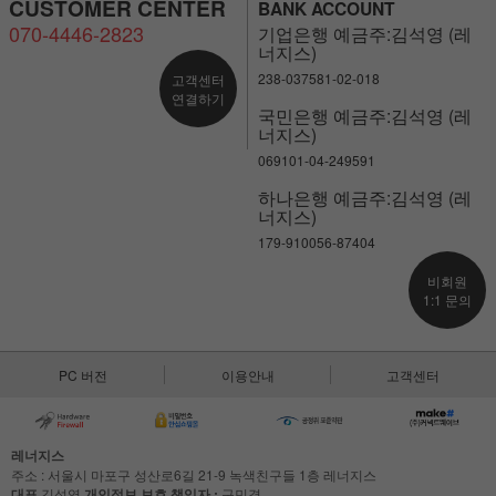
CUSTOMER CENTER
BANK ACCOUNT
070-4446-2823
기업은행 예금주:김석영 (레
너지스)
238-037581-02-018
고객센터
연결하기
국민은행 예금주:김석영 (레
너지스)
069101-04-249591
하나은행 예금주:김석영 (레
너지스)
179-910056-87404
비회원
1:1 문의
PC 버전
이용안내
고객센터
레너지스
주소 : 서울시 마포구 성산로6길 21-9 녹색친구들 1층 레너지스
대표
김석영
개인정보 보호 책임자 :
구민경