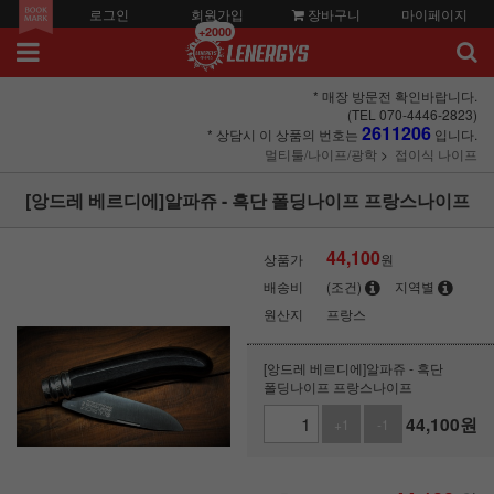
로그인
회원가입
장바구니
마이페이지
+2000
* 매장 방문전 확인바랍니다.
(TEL 070-4446-2823)
2611206
* 상담시 이 상품의 번호는
입니다.
멀티툴/나이프/광학
접이식 나이프
[앙드레 베르디에]알파쥬 - 흑단 폴딩나이프 프랑스나이프
44,100
상품가
원
배송비
(조건)
지역별
원산지
프랑스
[앙드레 베르디에]알파쥬 - 흑단
폴딩나이프 프랑스나이프
44,100
원
+1
-1