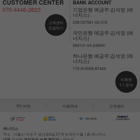
CUSTOMER CENTER
BANK ACCOUNT
070-4446-2823
기업은행 예금주:김석영 (레
너지스)
238-037581-02-018
고객센터
연결하기
국민은행 예금주:김석영 (레
너지스)
069101-04-249591
하나은행 예금주:김석영 (레
너지스)
179-910056-87404
비회원
1:1 문의
PC 버전
이용안내
고객센터
레너지스
주소 : 서울시 마포구 성산로6길 21-9 녹색친구들 1층 레너지스
대표
김석영
개인정보 보호 책임자 :
구민경