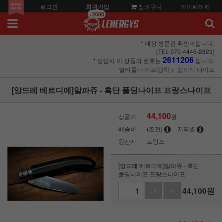
로그인
회원가입
장바구니
마이페이지
+2000
* 매장 방문전 확인바랍니다.
(TEL 070-4446-2823)
2611206
* 상담시 이 상품의 번호는
입니다.
멀티툴/나이프/광학
접이식 나이프
[앙드레 베르디에]알파쥬 - 흑단 폴딩나이프 프랑스나이프
44,100
상품가
원
배송비
(조건)
지역별
원산지
프랑스
[앙드레 베르디에]알파쥬 - 흑단
폴딩나이프 프랑스나이프
44,100
원
+1
-1