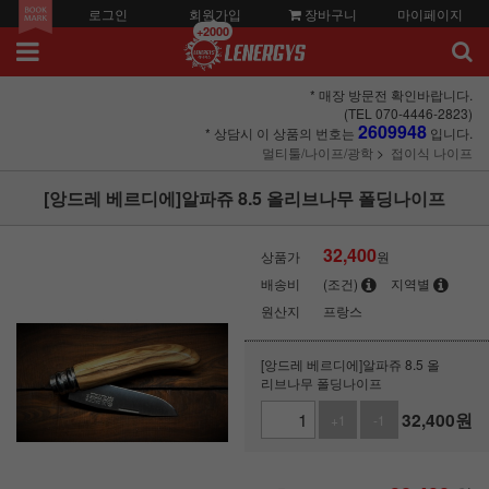
로그인
회원가입
장바구니
마이페이지
+2000
* 매장 방문전 확인바랍니다.
(TEL 070-4446-2823)
2609948
* 상담시 이 상품의 번호는
입니다.
멀티툴/나이프/광학
접이식 나이프
[앙드레 베르디에]알파쥬 8.5 올리브나무 폴딩나이프
32,400
상품가
원
배송비
(조건)
지역별
원산지
프랑스
[앙드레 베르디에]알파쥬 8.5 올
리브나무 폴딩나이프
32,400
원
+1
-1