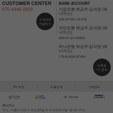
CUSTOMER CENTER
BANK ACCOUNT
070-4446-2823
기업은행 예금주:김석영 (레
너지스)
238-037581-02-018
고객센터
연결하기
국민은행 예금주:김석영 (레
너지스)
069101-04-249591
하나은행 예금주:김석영 (레
너지스)
179-910056-87404
비회원
1:1 문의
PC 버전
이용안내
고객센터
레너지스
주소 : 서울시 마포구 성산로6길 21-9 녹색친구들 1층 레너지스