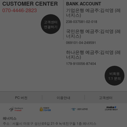
CUSTOMER CENTER
BANK ACCOUNT
070-4446-2823
기업은행 예금주:김석영 (레
너지스)
238-037581-02-018
고객센터
연결하기
국민은행 예금주:김석영 (레
너지스)
069101-04-249591
하나은행 예금주:김석영 (레
너지스)
179-910056-87404
비회원
1:1 문의
PC 버전
이용안내
고객센터
레너지스
주소 : 서울시 마포구 성산로6길 21-9 녹색친구들 1층 레너지스