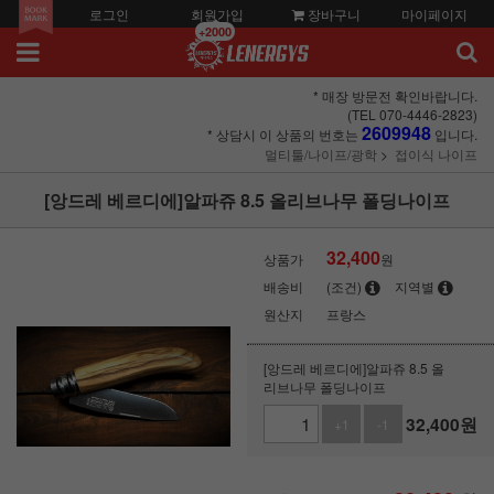
로그인
회원가입
장바구니
마이페이지
+2000
* 매장 방문전 확인바랍니다.
(TEL 070-4446-2823)
2609948
* 상담시 이 상품의 번호는
입니다.
멀티툴/나이프/광학
접이식 나이프
[앙드레 베르디에]알파쥬 8.5 올리브나무 폴딩나이프
32,400
상품가
원
배송비
(조건)
지역별
원산지
프랑스
[앙드레 베르디에]알파쥬 8.5 올
리브나무 폴딩나이프
32,400
원
+1
-1