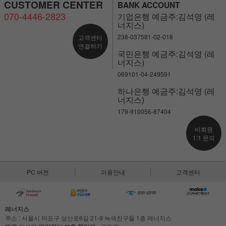
CUSTOMER CENTER
BANK ACCOUNT
070-4446-2823
기업은행 예금주:김석영 (레
너지스)
238-037581-02-018
고객센터
연결하기
국민은행 예금주:김석영 (레
너지스)
069101-04-249591
하나은행 예금주:김석영 (레
너지스)
179-910056-87404
비회원
1:1 문의
PC 버전
이용안내
고객센터
레너지스
주소 : 서울시 마포구 성산로6길 21-9 녹색친구들 1층 레너지스