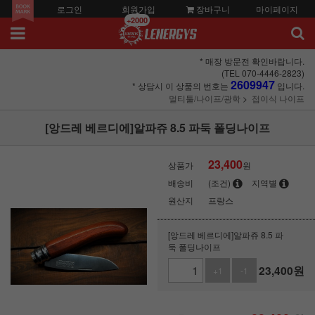
로그인
회원가입
장바구니
마이페이지
+2000
* 매장 방문전 확인바랍니다.
(TEL 070-4446-2823)
2609947
* 상담시 이 상품의 번호는
입니다.
멀티툴/나이프/광학
접이식 나이프
[앙드레 베르디에]알파쥬 8.5 파둑 폴딩나이프
23,400
상품가
원
배송비
(조건)
지역별
원산지
프랑스
[앙드레 베르디에]알파쥬 8.5 파
둑 폴딩나이프
23,400
원
+1
-1