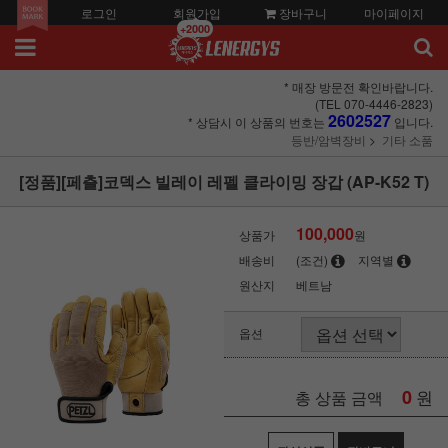
로그인
회원가입
장바구니
마이페이지
+2000
* 매장 방문전 확인바랍니다.
(TEL 070-4446-2823)
2602527
* 상담시 이 상품의 번호는
입니다.
등반/암벽장비
기타 소품
[정품][페츨]코덱스 빌레이 레펠 클라이밍 장갑 (AP-K52 T)
100,000
상품가
원
배송비
(조건)
지역별
원산지
베트남
옵션
0
원
총 상품 금액