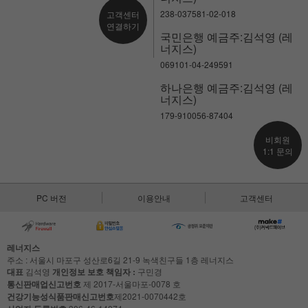
238-037581-02-018
고객센터
연결하기
국민은행 예금주:김석영 (레
너지스)
069101-04-249591
하나은행 예금주:김석영 (레
너지스)
179-910056-87404
비회원
1:1 문의
PC 버전
이용안내
고객센터
레너지스
주소 : 서울시 마포구 성산로6길 21-9 녹색친구들 1층 레너지스
대표
김석영
개인정보 보호 책임자 :
구민경
통신판매업신고번호
제 2017-서울마포-0078 호
건강기능성식품판매신고번호
제2021-0070442호