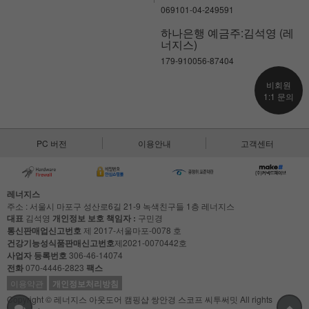
069101-04-249591
하나은행 예금주:김석영 (레
너지스)
179-910056-87404
비회원
1:1 문의
PC 버전
이용안내
고객센터
레너지스
주소 : 서울시 마포구 성산로6길 21-9 녹색친구들 1층 레너지스
대표
김석영
개인정보 보호 책임자 :
구민경
통신판매업신고번호
제 2017-서울마포-0078 호
건강기능성식품판매신고번호
제2021-0070442호
사업자 등록번호
306-46-14074
전화
070-4446-2823
팩스
이용약관
개인정보처리방침
Copyright © 레너지스 아웃도어 캠핑샵 쌍안경 스코프 씨투써밋 All rights