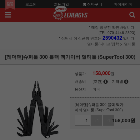
로그인
회원가입
장바구니
마이페이지
+2000
* 매장 방문전 확인바랍니다.
(TEL 070-4446-2823)
2590432
* 상담시 이 상품의 번호는
입니다.
멀티툴/나이프/광학
멀티툴
[레더맨]슈퍼툴 300 블랙 맥가이버 멀티툴 (SuperTool 300)
158,000
상품가
원
배송비
(조건)
지역별
원산지
미국
[레더맨]슈퍼툴 300 블랙 맥가
이버 멀티툴 (SuperTool 300)
158,000
원
+1
-1