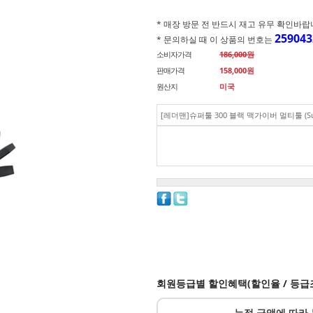
* 매장 방문 전 반드시 재고 유무 확인바랍니다.(
259043
* 문의하실 때 이 상품의 번호는
소비자가격
186,000원
판매가격
158,000
원
원산지
미국
[레더맨]슈퍼툴 300 블랙 맥가이버 멀티툴 (Supe
회원등급별 할인혜택(할인율 / 등급
누적 금액에 따라 