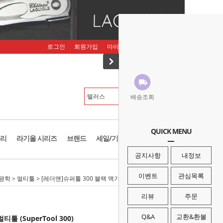
로그인
회원가입
마이페이지
주문조회
장바구니
배송조회
QUICK MENU
리
라기올 시리즈
브랜드
세일/기획존
공지사항
내정보
이벤트
관심목록
/광학
>
멀티툴
> [레더맨]슈퍼툴 300 블랙 맥가이버 멀티툴 (SuperTool 300)
리뷰
주문
Q&A
교환&환불
 (SuperTool 300)