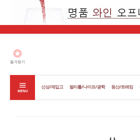
즐겨찾기
신상/재입고
멀티툴/나이프/광학
등산/트레킹
MENU