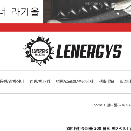
등반/암벽장비
캠핑/백패킹
여행/스포츠/수상레저
생활(life)
밀리터
home
>
멀티툴/나이프
[레더맨]슈퍼툴 300 블랙 맥가이버 멀티툴