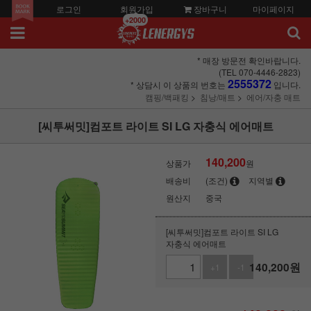
로그인
회원가입
장바구니
마이페이지
+2000
* 매장 방문전 확인바랍니다.
(TEL 070-4446-2823)
2555372
* 상담시 이 상품의 번호는
입니다.
캠핑/백패킹
침낭/매트
에어/자충 매트
[씨투써밋]컴포트 라이트 SI LG 자충식 에어매트
140,200
상품가
원
배송비
(조건)
지역별
원산지
중국
[씨투써밋]컴포트 라이트 SI LG
자충식 에어매트
140,200
원
+1
-1