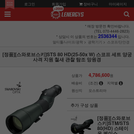
로그인
회원가입
장바구니
마이페이지
+2000
* 매장 방문전 확인바랍니다.
(TEL 070-4446-2823)
2536344
* 상담시 이 상품의 번호는
입니다.
멀티툴/나이프/광학
광학기기
스코프/단안경
[정품][스와로브스키]STS 80 HD(25-50x W) 스코프 세트 양궁
사격 지원 철새 관찰 탐조 망원경
4,786,600
상품가
원
배송비
(조건)
지역별
원산지
오스트리아
추가 구성 상품
[정품][스와로브
스키]STM/STS
80(HD) 스테이
온 케이스