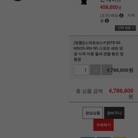
458,600
원
(조건) 배송
지역
별
[정품][스와로브스키]STS 80
HD(25-50x W) 스코프 세트 양
궁 사격 지원 철새 관찰 탐조 망
원경
4,786,600
원
+1
-1
4,786,600
총 상품 금액
원
관심상품
장바구니
구매하기