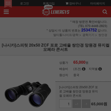
로그인
회원가입
장바구니
마이페이지
+2000
* 매장 방문전 확인바랍니다.
(TEL 070-4446-2823)
2534752
* 상담시 이 상품의 번호는
입니다.
멀티툴/나이프/광학
광학기기
쌍안경
[나시카]스피릿 20x50 ZCF 포로 고배율 쌍안경 망원경 뮤지컬
오페라 콘서트
65,000
상품가
원
배송비
(조건)
지역별
원산지
중국
[나시카]스피릿 20x50 ZCF 포
로 고배율 쌍안경 망원경 뮤지
컬 오페라 콘서트
65,000
원
+1
-1