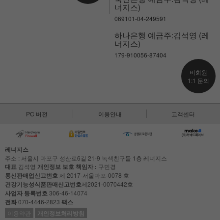
너지스)
069101-04-249591
하나은행 예금주:김석영 (레
너지스)
179-910056-87404
비회원
1:1 문의
PC 버전
이용안내
고객센터
레너지스
주소 : 서울시 마포구 성산로6길 21-9 녹색친구들 1층 레너지스
대표
김석영
개인정보 보호 책임자 :
구민경
통신판매업신고번호
제 2017-서울마포-0078 호
건강기능성식품판매신고번호
제2021-0070442호
사업자 등록번호
306-46-14074
전화
070-4446-2823
팩스
이용약관
개인정보처리방침