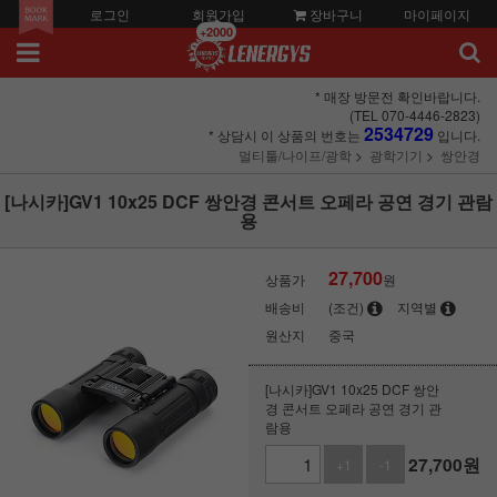
로그인
회원가입
장바구니
마이페이지
+2000
* 매장 방문전 확인바랍니다.
(TEL 070-4446-2823)
2534729
* 상담시 이 상품의 번호는
입니다.
멀티툴/나이프/광학
광학기기
쌍안경
[나시카]GV1 10x25 DCF 쌍안경 콘서트 오페라 공연 경기 관람
용
27,700
상품가
원
배송비
(조건)
지역별
원산지
중국
[나시카]GV1 10x25 DCF 쌍안
경 콘서트 오페라 공연 경기 관
람용
27,700
원
+1
-1