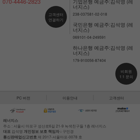
070-4446-2823
기업은행 예금주:김석영 (레
너지스)
238-037581-02-018
고객센터
연결하기
국민은행 예금주:김석영 (레
너지스)
069101-04-249591
하나은행 예금주:김석영 (레
너지스)
179-910056-87404
비회원
1:1 문의
PC 버전
이용안내
고객센터
레너지스
주소 : 서울시 마포구 성산로6길 21-9 녹색친구들 1층 레너지스
대표
김석영
개인정보 보호 책임자 :
구민경
통신판매업신고번호
제 2017-서울마포-0078 호