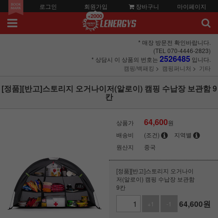
로그인
회원가입
장바구니
마이페이지
+2000
* 매장 방문전 확인바랍니다.
(TEL 070-4446-2823)
2526485
* 상담시 이 상품의 번호는
입니다.
캠핑/백패킹
캠핑퍼니처
기타
[정품][반고]스토리지 오거나이저(알로이) 캠핑 수납장 보관함 9
칸
64,600
상품가
원
배송비
(조건)
지역별
원산지
중국
[정품][반고]스토리지 오거나이
저(알로이) 캠핑 수납장 보관함
9칸
64,600
원
+1
-1