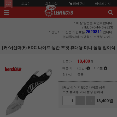
로그인
회원가입
장바구니
마이페이지
+2000
* 매장 방문전 확인바랍니다.
(TEL 070-4446-2823)
2520811
* 상담시 이 상품의 번호는
입니다.
멀티툴/나이프/광학
포켓형 나이프
[커쇼]신더(F) EDC 나이프 생존 포켓 휴대용 미니 폴딩 접이식
18,400
상품가
원
배송비
(조건)
지역별
원산지
중국
[커쇼]신더(F) EDC 나이프 생존
포켓 휴대용 미니 폴딩 접이식
18,400
원
+1
-1